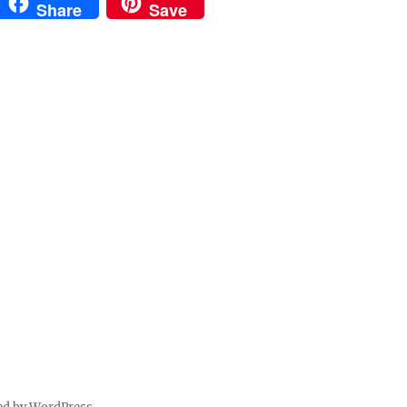
Li
Share
Save
n
e