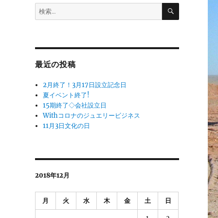
検
検
索
索:
最近の投稿
2月終了！3月17日設立記念日
夏イベント終了!
15期終了◇会社設立日
Withコロナのジュエリービジネス
11月3日文化の日
2018年12月
月
火
水
木
金
土
日