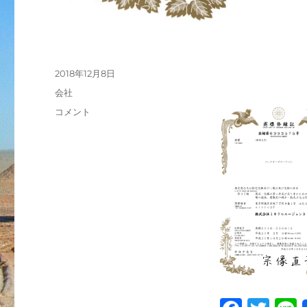
投
2018年12月8日
稿
カ
会社
日:
テ
コ
コメント
ゴ
レ
リ
ク
ー
タ
ー
ズ
マ
ー
ケ
ッ
ト
は
株
式