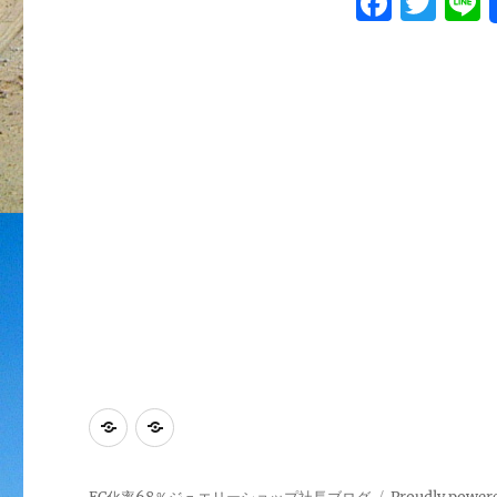
F
T
会
a
w
社
ミ
c
it
ネ
e
te
ラ
ル
b
r
エ
o
ー
ジ
o
ェ
k
ン
ト
の
登
録
商
標
で
ミ
ル
す。
に
ネ
ー
ラ
ス