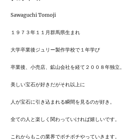
o
り
返
k
Sawaguchi Tomoji
り
と
下
１９７３年１１月群馬県生まれ
半
期
大学卒業後ジュリー製作学校で１年学び
の
予
想
卒業後、小売店、鉱山会社を経て２００８年独立。
に
美しい宝石が好きだがそれ以上に
人が宝石に引き込まれる瞬間を見るのが好き。
全ての人と楽しく関わっていければ嬉しいです。
これからもこの業界でボチボチやっていきます。