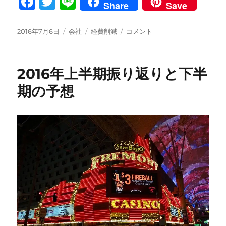
F
T
Li
Share
Save
a
w
n
c
it
e
投
カ
タ
通
2016年7月6日
会社
経費削減
コメント
稿
テ
グ
信
e
te
日:
ゴ
料
b
r
リ
で
2016年上半期振り返りと下半
ー
経
o
費
期の予想
o
削
減
k
に