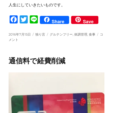
人生にしていきたいものです。
F
T
Li
Share
Save
a
w
n
c
it
e
投
カ
タ
40
2016年7月15日
独り言
グルテンフリー
,
体調管理
,
食事
コ
稿
テ
グ
歳
メント
e
te
日:
ゴ
を
b
r
リ
過
ー
ぎ
o
通信料で経費削減
て
o
思
う
k
体
調
管
理
に