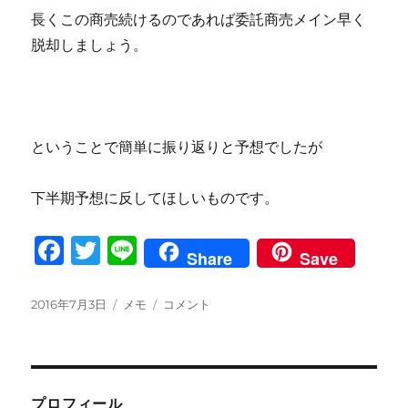
長くこの商売続けるのであれば委託商売メイン早く
脱却しましょう。
ということで簡単に振り返りと予想でしたが
下半期予想に反してほしいものです。
F
T
Li
Share
Save
a
w
n
c
it
e
投
カ
2016
2016年7月3日
メモ
コメント
稿
テ
年
e
te
日:
ゴ
上
b
r
リ
半
ー
期
o
振
プロフィール