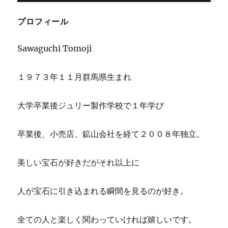
b
r
ー
展
o
出
プロフィール
o
展
し
k
Sawaguchi Tomoji
ま
す。
A17-
１９７３年１１月群馬県生まれ
49
に
大学卒業後ジュリー製作学校で１年学び
卒業後、小売店、鉱山会社を経て２００８年独立。
美しい宝石が好きだがそれ以上に
人が宝石に引き込まれる瞬間を見るのが好き。
全ての人と楽しく関わっていければ嬉しいです。