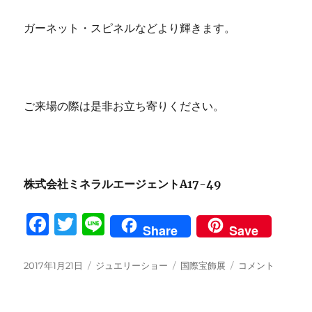
ガーネット・スピネルなどより輝きます。
ご来場の際は是非お立ち寄りください。
株式会社ミネラルエージェントA17-49
F
T
Li
Share
Save
a
w
n
c
it
e
投
カ
タ
国
2017年1月21日
ジュエリーショー
国際宝飾展
コメント
稿
テ
グ
際
e
te
日:
ゴ
宝
リ
飾