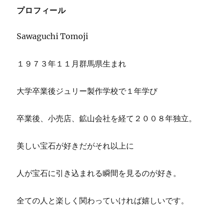
o
飾
プロフィール
o
展
来
k
Sawaguchi Tomoji
場
者
数
１９７３年１１月群馬県生まれ
速
報
大学卒業後ジュリー製作学校で１年学び
に
卒業後、小売店、鉱山会社を経て２００８年独立。
美しい宝石が好きだがそれ以上に
人が宝石に引き込まれる瞬間を見るのが好き。
全ての人と楽しく関わっていければ嬉しいです。