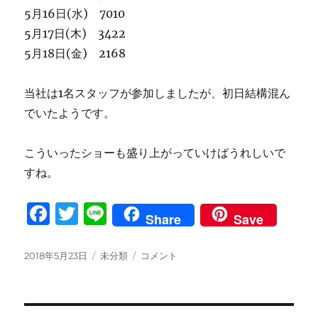
5月16日(水) 7010
5月17日(木) 3422
5月18日(金) 2168
当社は1名スタッフが参加しましたが、初日結構混ん
でいたようです。
こういったショーも盛り上がっていけばうれしいで
すね。
F
T
Li
Share
Save
a
w
n
c
it
e
投
カ
神
2018年5月23日
未分類
コメント
稿
テ
戸
e
te
日:
ゴ
国
b
r
リ
際
ー
宝